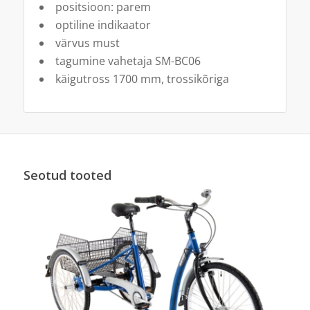
positsioon: parem
optiline indikaator
värvus must
tagumine vahetaja SM-BC06
käigutross 1700 mm, trossikõriga
Seotud tooted