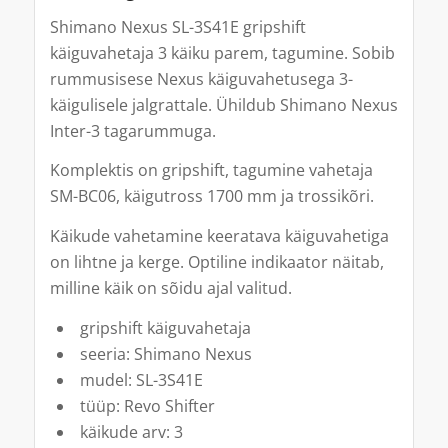
Shimano Nexus SL-3S41E gripshift
käiguvahetaja 3 käiku parem, tagumine. Sobib
rummusisese Nexus käiguvahetusega 3-
käigulisele jalgrattale. Ühildub Shimano Nexus
Inter-3 tagarummuga.
Komplektis on gripshift, tagumine vahetaja
SM-BC06, käigutross 1700 mm ja trossikõri.
Käikude vahetamine keeratava käiguvahetiga
on lihtne ja kerge. Optiline indikaator näitab,
milline käik on sõidu ajal valitud.
gripshift käiguvahetaja
seeria: Shimano Nexus
mudel: SL-3S41E
tüüp: Revo Shifter
käikude arv: 3