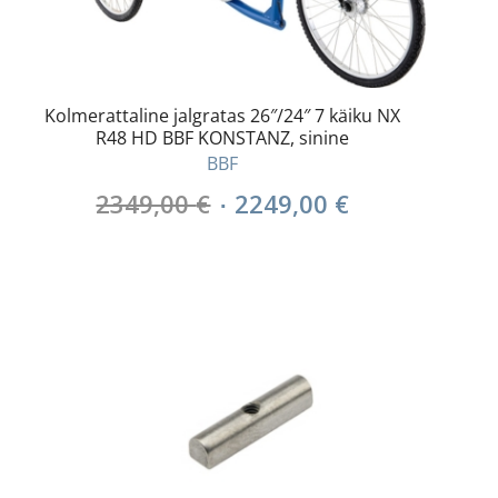
Kolmerattaline jalgratas 26″/24″ 7 käiku NX
R48 HD BBF KONSTANZ, sinine
BBF
Algne
Current
2349,00
€
2249,00
€
hind
price
oli:
is:
2349,00 €.
2249,00 €.