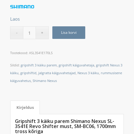
Laos
Lisa korvi
Tootekood:
ASL3S41E170LS
Sildid:
gripshift 3 käiku parem
,
gripshift käiguvahetaja
,
gripshift Nexus 3
käiku
,
gripshiftid
,
jalgratta käiguvahetajad
,
Nexus 3 käiku
,
rummusisene
käiguvahetus
,
Shimano Nexus
Kirjeldus
Gripshift 3 käiku parem Shimano Nexus SL-
3S41E Revo Shifter must, SM-BC06, 1700mm
tross kõriga