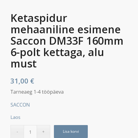
Ketaspidur
mehaaniline esimene
Saccon DM33F 160mm
6-polt kettaga, alu
must
31,00
€
Tarneaeg 1-4 tööpäeva
SACCON
Laos
Lisa korvi