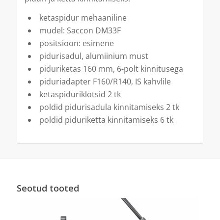
ketaspidur mehaaniline
mudel: Saccon DM33F
positsioon: esimene
pidurisadul, alumiinium must
piduriketas 160 mm, 6-polt kinnitusega
piduriadapter F160/R140, IS kahvlile
ketaspiduriklotsid 2 tk
poldid pidurisadula kinnitamiseks 2 tk
poldid piduriketta kinnitamiseks 6 tk
Seotud tooted