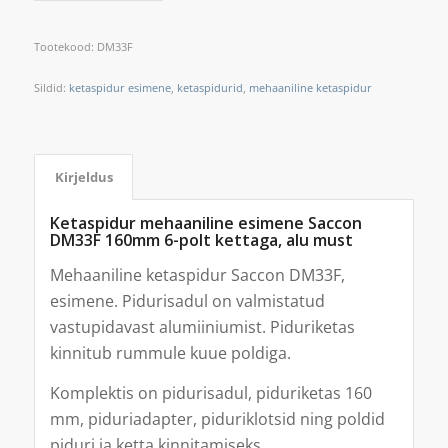
Tootekood:
DM33F
Sildid:
ketaspidur esimene
,
ketaspidurid
,
mehaaniline ketaspidur
Kirjeldus
Ketaspidur mehaaniline esimene Saccon
DM33F 160mm 6-polt kettaga, alu must
Mehaaniline ketaspidur Saccon DM33F,
esimene. Pidurisadul on valmistatud
vastupidavast alumiiniumist. Piduriketas
kinnitub rummule kuue poldiga.
Komplektis on pidurisadul, piduriketas 160
mm, piduriadapter, piduriklotsid ning poldid
piduri ja ketta kinnitamiseks.