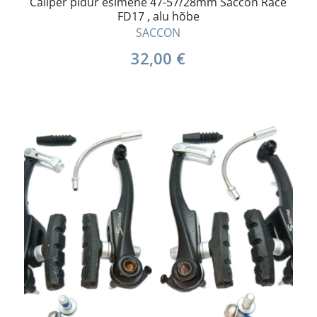
Caliper pidur esimene 47-57/28mm Saccon Race
FD17 , alu hõbe
SACCON
32,00
€