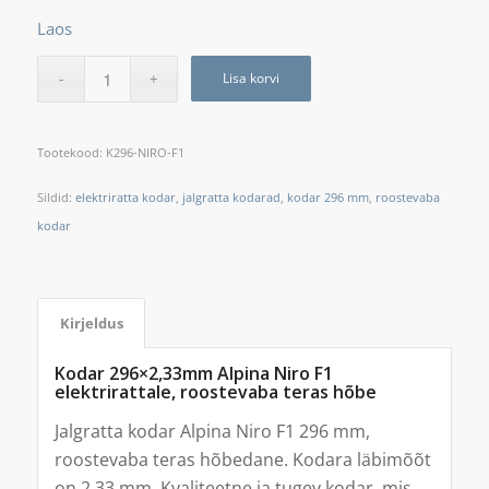
Laos
Lisa korvi
Tootekood:
K296-NIRO-F1
Sildid:
elektriratta kodar
,
jalgratta kodarad
,
kodar 296 mm
,
roostevaba
kodar
Kirjeldus
Kodar 296×2,33mm Alpina Niro F1
elektrirattale, roostevaba teras hõbe
Jalgratta kodar Alpina Niro F1 296 mm,
roostevaba teras hõbedane. Kodara läbimõõt
on 2,33 mm. Kvaliteetne ja tugev kodar, mis