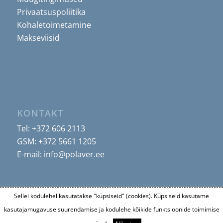
Privaatsuspoliitika
Kohaletoimetamine
Makseviisid
KONTAKT
Tel:
+372 606 2113
GSM:
+372 5661 1205
E-mail:
info@polaver.ee
Sellel kodulehel kasutatakse "küpsiseid" (cookies). Küpsiseid kasutame
kasutajamugavuse suurendamise ja kodulehe kõikide funktsioonide toimimise
© 2019 Polaver OÜ