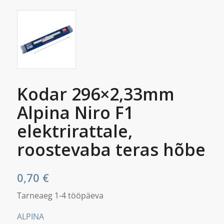
Kodar 296×2,33mm
Alpina Niro F1
elektrirattale,
roostevaba teras hõbe
0,70
€
Tarneaeg 1-4 tööpäeva
ALPINA