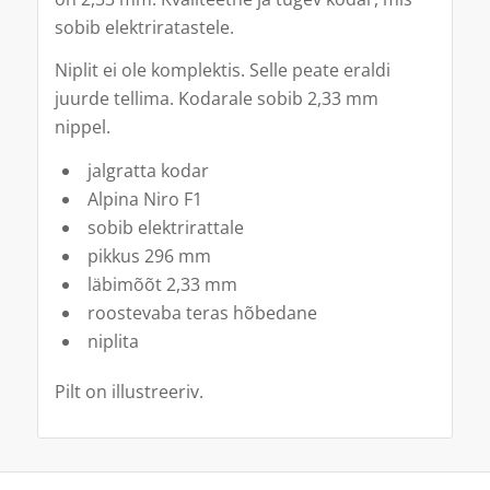
sobib elektriratastele.
Niplit ei ole komplektis. Selle peate eraldi
juurde tellima. Kodarale sobib 2,33 mm
nippel.
jalgratta kodar
Alpina Niro F1
sobib elektrirattale
pikkus 296 mm
läbimõõt 2,33 mm
roostevaba teras hõbedane
niplita
Pilt on illustreeriv.