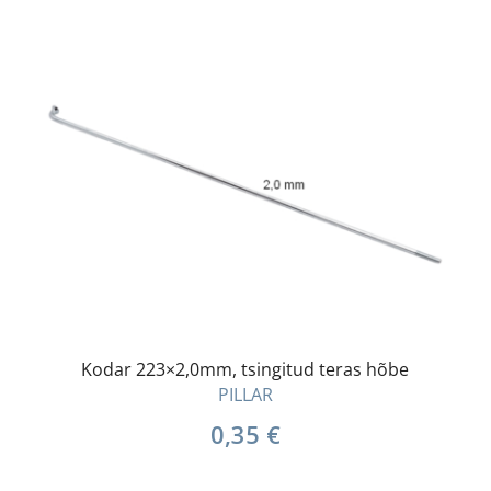
Kodar 223×2,0mm, tsingitud teras hõbe
PILLAR
0,35
€