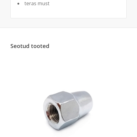
teras must
Seotud tooted