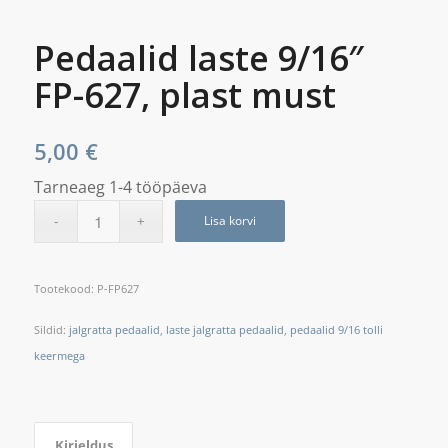
Pedaalid laste 9/16″
FP-627, plast must
5,00
€
Tarneaeg 1-4 tööpäeva
Lisa korvi
Tootekood:
P-FP627
Sildid:
jalgratta pedaalid
,
laste jalgratta pedaalid
,
pedaalid 9/16 tolli
keermega
Kirjeldus