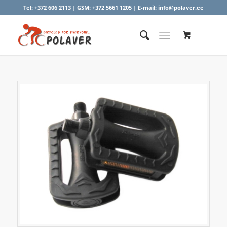
Tel:
+372 606 2113
| GSM:
+372 5661 1205
| E-mail:
info@polaver.ee