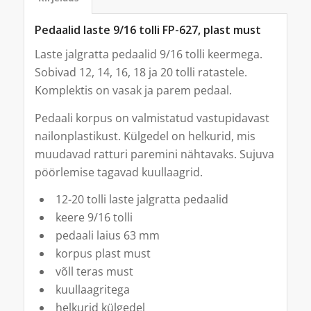
Pedaalid laste 9/16 tolli FP-627, plast must
Laste jalgratta pedaalid 9/16 tolli keermega.
Sobivad 12, 14, 16, 18 ja 20 tolli ratastele.
Komplektis on vasak ja parem pedaal.
Pedaali korpus on valmistatud vastupidavast
nailonplastikust. Külgedel on helkurid, mis
muudavad ratturi paremini nähtavaks. Sujuva
pöörlemise tagavad kuullaagrid.
12-20 tolli laste jalgratta pedaalid
keere 9/16 tolli
pedaali laius 63 mm
korpus plast must
võll teras must
kuullaagritega
helkurid külgedel