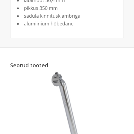
läbimõõt 30,4 mm
pikkus 350 mm
sadula kinnitusklambriga
alumiinium hõbedane
Seotud tooted