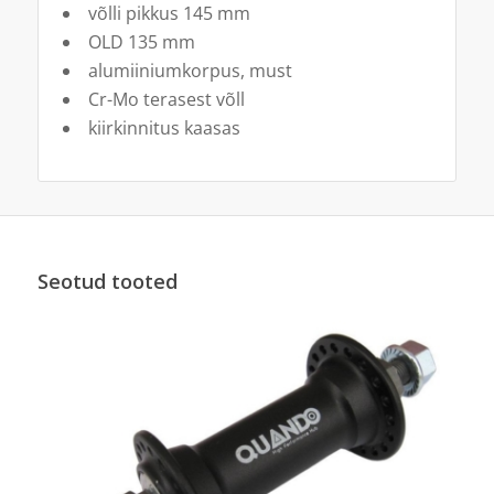
võlli pikkus 145 mm
OLD 135 mm
alumiiniumkorpus, must
Cr-Mo terasest võll
kiirkinnitus kaasas
Seotud tooted