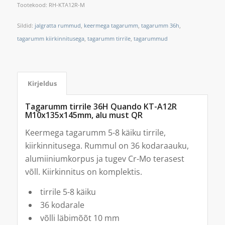
Tootekood:
RH-KTA12R-M
Sildid:
jalgratta rummud
,
keermega tagarumm
,
tagarumm 36h
,
tagarumm kiirkinnitusega
,
tagarumm tirrile
,
tagarummud
Kirjeldus
Tagarumm tirrile 36H Quando KT-A12R
M10x135x145mm, alu must QR
Keermega tagarumm 5-8 käiku tirrile,
kiirkinnitusega. Rummul on 36 kodaraauku,
alumiiniumkorpus ja tugev Cr-Mo terasest
võll. Kiirkinnitus on komplektis.
tirrile 5-8 käiku
36 kodarale
võlli läbimõõt 10 mm