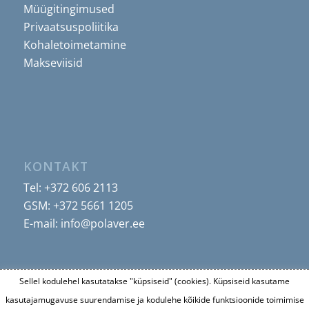
Müügitingimused
Privaatsuspoliitika
Kohaletoimetamine
Makseviisid
KONTAKT
Tel:
+372 606 2113
GSM:
+372 5661 1205
E-mail:
info@polaver.ee
Sellel kodulehel kasutatakse "küpsiseid" (cookies). Küpsiseid kasutame
kasutajamugavuse suurendamise ja kodulehe kõikide funktsioonide toimimise