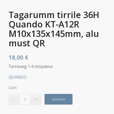
Tagarumm tirrile 36H
Quando KT-A12R
M10x135x145mm, alu
must QR
18,00
€
Tarneaeg 1-4 tööpäeva
QUANDO
Laos
Lisa korvi