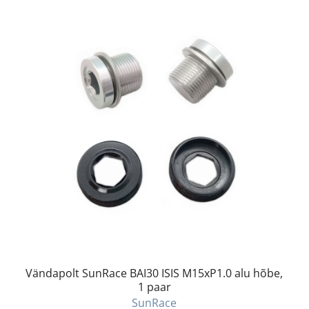
Vändapolt SunRace BAI30 ISIS M15xP1.0 alu hõbe,
1 paar
SunRace