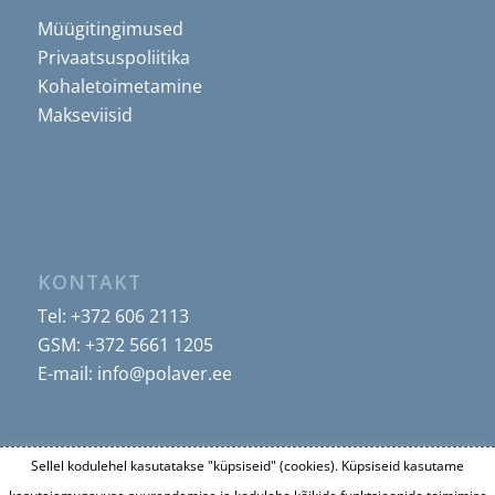
Müügitingimused
Privaatsuspoliitika
Kohaletoimetamine
Makseviisid
KONTAKT
Tel:
+372 606 2113
GSM:
+372 5661 1205
E-mail:
info@polaver.ee
Sellel kodulehel kasutatakse "küpsiseid" (cookies). Küpsiseid kasutame