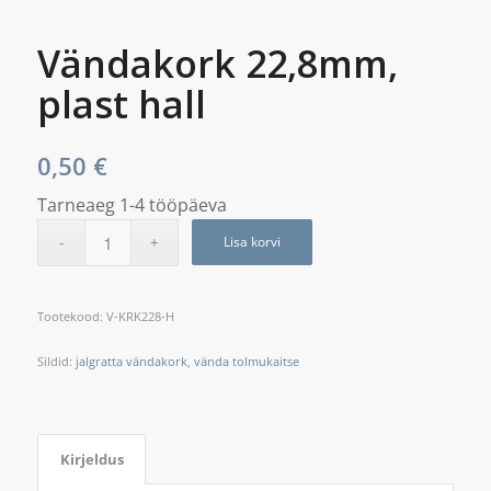
Vändakork 22,8mm,
plast hall
0,50
€
Tarneaeg 1-4 tööpäeva
Lisa korvi
Tootekood:
V-KRK228-H
Sildid:
jalgratta vändakork
,
vända tolmukaitse
Kirjeldus