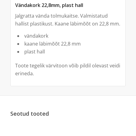
Vändakork 22,8mm, plast hall
Jalgratta vända tolmukaitse. Valmistatud
hallist plastikust. Kaane läbimõõt on 22,8 mm.
vändakork
kaane läbimõõt 22,8 mm
plast hall
Toote tegelik värvitoon võib pildil olevast veidi
erineda.
Seotud tooted