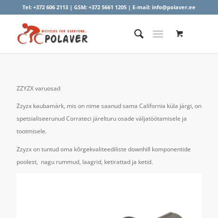
Tel:
+372 606 2113
| GSM:
+372 5661 1205
| E-mail:
info@polaver.ee
ZZYZX varuosad
Zzyzx kaubamärk, mis on nime saanud sama California küla järgi, on
spetsialiseerunud Corrateci järelturu osade väljatöötamisele ja
tootmisele.
Zzyzx on tuntud oma kõrgekvaliteediliste downhill komponentide
poolest, nagu rummud, laagrid, ketirattad ja ketid.