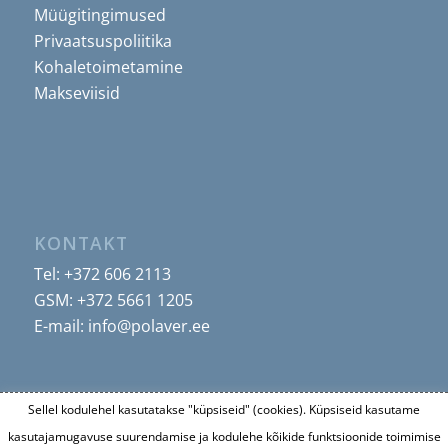
Müügitingimused
Privaatsuspoliitika
Kohaletoimetamine
Makseviisid
KONTAKT
Tel:
+372 606 2113
GSM:
+372 5661 1205
E-mail:
info@polaver.ee
Sellel kodulehel kasutatakse "küpsiseid" (cookies). Küpsiseid kasutame
kasutajamugavuse suurendamise ja kodulehe kõikide funktsioonide toimimise