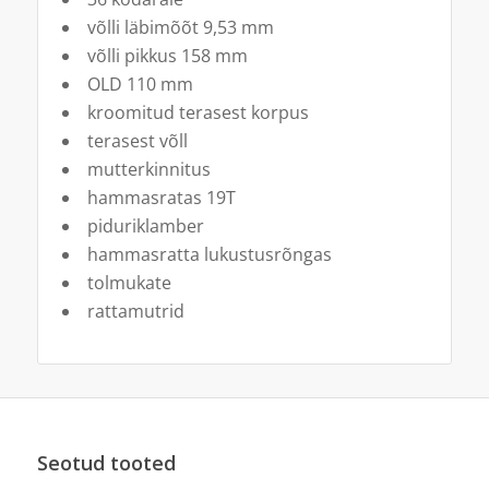
võlli läbimõõt 9,53 mm
võlli pikkus 158 mm
OLD 110 mm
kroomitud terasest korpus
terasest võll
mutterkinnitus
hammasratas 19T
piduriklamber
hammasratta lukustusrõngas
tolmukate
rattamutrid
Seotud tooted