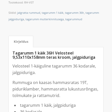
Tootekood:
RH-VST
Sildid:
jalgratta rummud
,
tagarumm 1 käik
,
tagarumm 36h
,
tagarumm
jalgpiduriga
,
tagarumm mutterkinnitusega
,
tagarummud
Kirjeldus
Tagarumm 1 käik 36H Velosteel
9,53x110x158mm teras kroom, jalgpiduriga
Velosteel 1-käiguline tagarumm 36 kodarale,
jalgpiduriga.
Rummuga on kaasas hammasratas 19T,
piduriklamber, hammasratta lukustusrõngas,
tolmukate ja rattamutrid.
tagarumm 1 käik, jalgpiduriga
36 kodarale